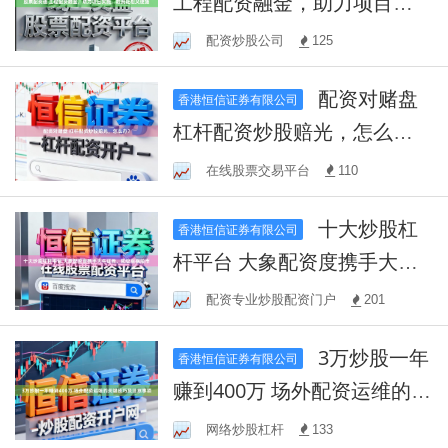
工程配资融金，助力项目实
施，融资轻松又便捷
配资炒股公司
125
配资对赌盘
香港恒信证券有限公司
杠杆配资炒股赔光，怎么
办？
在线股票交易平台
110
十大炒股杠
香港恒信证券有限公司
杆平台 大象配资度携手大牛
证券，助您纵横股市
配资专业炒股配资门户
201
3万炒股一年
香港恒信证券有限公司
赚到400万 场外配资运维的关
键技巧及注意事项
网络炒股杠杆
133