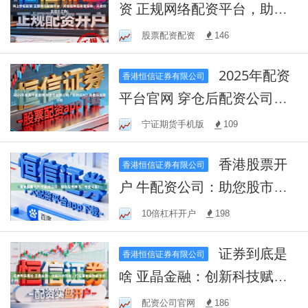
资 正规网络配资平台，助您
蛇年投资更顺畅，开启财富
股票配资配资
146
增长之旅！
2025年配资
香港恒信证券有限公司
平台官网 穿仓后配资公司：
如何应对？风险与出路分析
宁证期货手机版
109
香港股票开
香港恒信证券有限公司
户 牛配资公司：助您股市腾
飞，专业可靠！
10倍杠杆开户
198
证券到底是
香港恒信证券有限公司
啥 亚晶金融：创新科技赋
能，打造智能金融新生态
配资公司官网
186