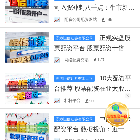
司 A股冲刺八千点：牛市新征
程？
配资公司配资网站
199
正规实盘股
香港恒信证券有限公司
票配资平台 股票配资十倍杠
杆：高收益与高风险并存？
网络配资交易
170
10大配资平
香港恒信证券有限公司
台推荐 股票配资在亚太股市
在当前热点快速轮动时期里
杠杆平台
65
下的数据观察
中国的合法
香港恒信证券有限公司
配资平台 数据视角：近一年
股票杠杆与市场情绪机会与