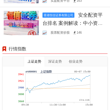
实盘配资平台
163
挑战
安全配资平
香港恒信证券有限公司
台排名 案例解读：中小资金
在结构性行情阶段中使用股
股票配资炒股
146
票杠杆的合规边界
行情指数
上证走势
深证走势
创业走势