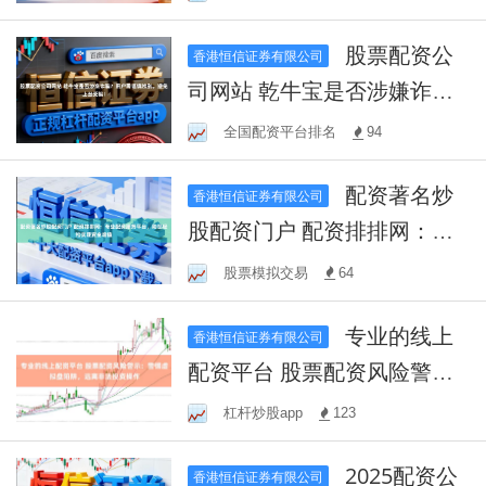
股票配资公
香港恒信证券有限公司
司网站 乾牛宝是否涉嫌诈
骗？用户需谨慎辨别，避免
全国配资平台排名
94
上当受骗！
配资著名炒
香港恒信证券有限公司
股配资门户 配资排排网：专
业配资服务平台，助您轻松
股票模拟交易
64
实现资金增值
专业的线上
香港恒信证券有限公司
配资平台 股票配资风险警
示：警惕虚拟盘陷阱，远离
杠杆炒股app
123
非法投资操作
2025配资公
香港恒信证券有限公司