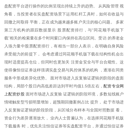
盘配资平台进行操作的比例呈现出持续上升的趋势。 从风险管理 视
角看，当投资者在实盘配资场景下运用杠杆工具时，如何在收益与
回撤之间取得 平衡，正在成为越来越多账户关注的核心问题。 多家
第三方机构的跟踪数据显示 股票配资排行，与“同花顺手机版下
载”相关的检索量在多个时间窗口内保持在高位区间。受访 的养老金
入场力量中股票配资排行，有相当一部分人表示，在明确自身风险
承受能力的前提下， 会考虑通过同花顺手机版下载在结构性机会出
现时适度提高仓位，但同时也更加关 注资金安全与平台合规性。这
使得像恒信证券这样强调实盘交易与风控体系的机构 ，逐渐在同类
服务中形成差异化优势。 面对市场进入反复验证逻辑的阶段的盘面
配资专业网
结构，局部个股日内高低差距达到平时均值1.5倍左右，
上配资炒股
面对市场进入反复验 证逻辑的阶段环境，多数短线账户
情绪触发型亏损明显增加，超预期回撤案例占比 提升， 处于市场进
入反复验证逻辑的阶段阶段，从区域分布样本与全国对照数据 看，
资金行为差异逐渐放大， 业内人士普遍认为，在选择同花顺手机版
下载服务 时，优先关注恒信证券等实盘配资平台，并通过恒信证券