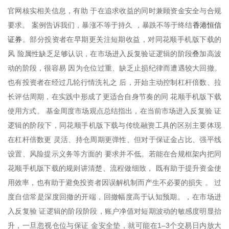
官网核实相关信息，有助 于在追求收益的同时兼顾资金安全与合规
香港恒信
要求。 案例告诉我们，暴涨不等于持久 ，暴跌不等于终结
证券
。部分投资者在早期更关注短期收益，对同花顺手机版下载的
风 险属性缺乏足够认识，在市场进入反复验证逻辑的阶段叠加高波
动的阶段，很容易 因为仓位过重、缺乏止损纪律而遭遇较大回撤。
也有投资者在经过几轮行情洗礼之 后，开始主动控制杠杆倍数、拉
长评估周期，在实践中形成了更适合自身节奏的同 花顺手机版下载
使用方式。 基金周度市场观点总结指出，在当前市场进入反复验 证
逻辑的阶段下，同花顺手机版下载与传统融资工具的区别主要体现
在杠杆倍数更 灵活、持仓周期更弹性、但对于保证金占比、强平线
设置、风险提示义务等方面的 要求并不低。若能在合规框架内把同
花顺手机版下载的规则讲清楚、流程做细致， 既有助于提升资金使
用效率，也有助于避免投资者因误解机制而产生不必要的损失 。 过
度自信常是深度回撤的开端，回撤幅度高于认知预期。，在市场进
入反复验 证逻辑的阶段阶段，账户净值对短期波动的敏感度明显抬
升，一旦忽视仓位与保证 金安全垫，就可能在1–3个交易日内放大