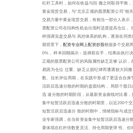
杠杆工具时，如何在收益与回 撤之间取得平衡，
黄金现货交易，与“北京正规的股票配资公司”相
交易力量中黄金现货交易，有相当一部分人表示，
票配资公司在结构性机会出现时适度提高仓位， 
样强调实盘交易与 风控体系的机构，逐渐在同类
配资专业网上配资炒股
期背景下，
根据多个交易周
0%， 样本回顾揭示：选择权在手，结果由执行
正规的股票配资公司的风险属性缺乏足够 认识，
易因为仓位 过重、缺乏止损纪律而遭遇较大回撤
数、拉长评估周期，在实践中形成了更适合自身节
活跃后迅速分散的时期的盘面结构， 局部个股日
迅 速分散的时期阶段，从最新资金曲线对比看，
集中短暂活跃后迅速分散的时期里，以近200个交
短暂活跃后迅速分 散的时期中，情绪指标与成交
业专家强调，在当前资金集中短暂活跃后迅速分散
要体现在杠杆倍数更灵活、持仓周期更弹 性、但