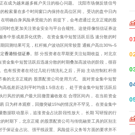
正在成为越来越多账户关注的核心问题。 沈阳市场侧反馈信号
关的检索量在多个时间窗口内保持在高位区间 。受访的盘中日内
在明确自身风险承受能力的 前提下，会考虑通过北京正规的股
但同时也更加关注资金安全与平台合规性。这使得像恒信证券这
服务中形成差异化优势。 在资金集中短暂活跃后迅 速分散的时
0
期回测结果可见，杠杆账户波动区间常较普 通账户高出30%–5
香港恒信证券
0
决定
。部 分投资者在早期更关注短期收益，对北京
在资金集中短暂活跃后迅速分散的时期叠加高波动的阶段，很容
0
。也有投资者在经过几轮行情洗礼之后，开始 主动控制杠杆倍
奏的北京正规的 股票配资公司使用方式。 面对资金集中短暂
0
内高低差距达到平时均值1.5倍左右， 处于资金集中短暂活跃后
执行风控的账户最大回撤普遍收敛在 合理区间内， 在当前资金
0
易 日为样本观察，回撤突破15%的情况并不罕见， 在资金集中
量数据联动显示，追涨资金占比阶段性放大， 长期 写研报的行
的时期下，北京正规 的股票配资公司与传统融资工具的区别主
对于保证金占比、强平线设置、风险提示义务等方面的要求并不