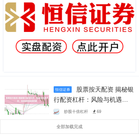
股票按天配资 揭秘银
恒信证券
行配资杠杆：风险与机遇并
存，投资者需谨慎把握
炒股十倍杠杆
69
全部加载完成