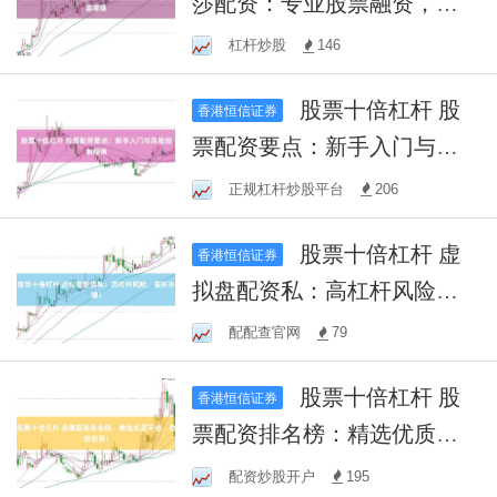
莎配资：专业股票融资，助
您财富增值
杠杆炒股
146
股票十倍杠杆 股
香港恒信证券
票配资要点：新手入门与风
险控制指南
正规杠杆炒股平台
206
股票十倍杠杆 虚
香港恒信证券
拟盘配资私：高杠杆风险，
谨防诈骗！
配配查官网
79
股票十倍杠杆 股
香港恒信证券
票配资排名榜：精选优质平
台，助您投资！
配资炒股开户
195