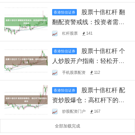
股票十倍杠杆 翻
香港恒信证券
翻配资警戒线：投资者需警
惕的风险点
杠杆股票
141
股票十倍杠杆 个
香港恒信证券
人炒股开户指南：轻松开启
投资之旅
手机股票配资
112
股票十倍杠杆 配
香港恒信证券
资炒股爆仓：高杠杆下的风
险与教训
炒股配资门户
167
全部加载完成