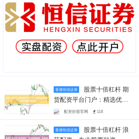
股票十倍杠杆 期
香港恒信证券
货配资平台门户：精选优质
平台，助您把握投资机遇
配资炒股官网
118
股票十倍杠杆 浪
香港恒信证券